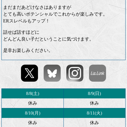
まだまだあどけなさはありますが
とても高いポテンシャルでこれからが楽しみです。
ERスレベルもアップ！
話せば話すほどに
どんどん良い子だということに気づけます。
是非お楽しみください。
8/8(土)
8/9(日)
休み
休み
8/10(月)
8/11(火)
休み
休み