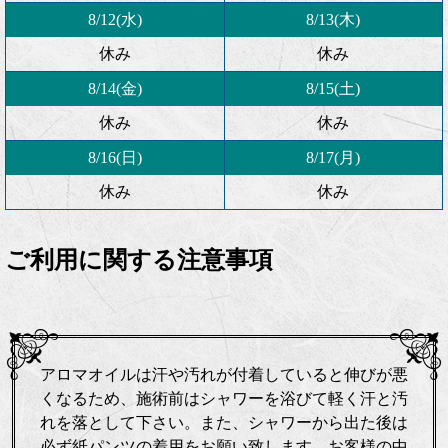
8/12(水)
8/13(木)
休み
休み
8/14(金)
8/15(土)
休み
休み
8/16(日)
8/17(月)
休み
休み
ご利用に関する注意事項
アロマオイルは汗や汚れが付着していると伸びが悪
くなるため、施術前はシャワーを浴びて軽く汗と汚
れを落として下さい。また、シャワーから出た後は
必ず紙パンツの着用をお願い致します。お客様の中