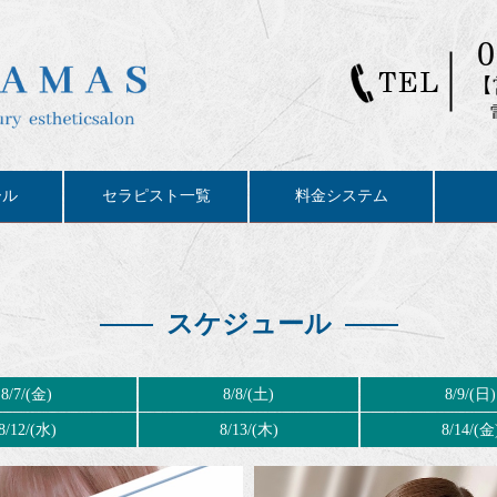
0
【
ール
セラピスト一覧
料金システム
スケジュール
8/7/(金)
8/8/(土)
8/9/(日)
8/12/(水)
8/13/(木)
8/14/(金